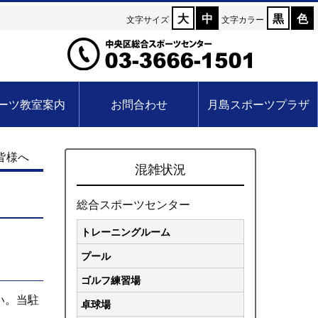
大
中
黒
色
文字サイズ
文字カラー
ーツ教室案内
お問合わせ
月島スポーツプラザ
皆様へ
混雑状況
総合スポーツセンター
トレーニングルーム
プール
ゴルフ練習場
い。当駐
卓球場